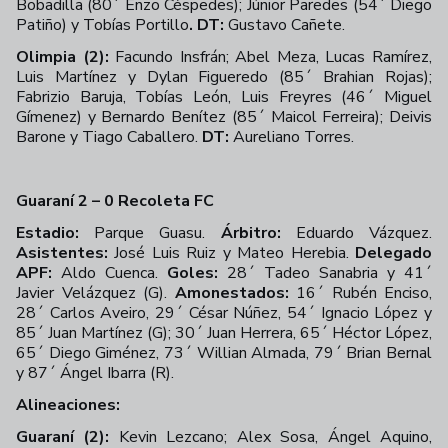
Bobadilla (80´ Enzo Céspedes); Júnior Paredes (54´ Diego
Patiño) y Tobías Portillo
. DT:
Gustavo Cañete.
Olimpia (2):
Facundo Insfrán; Abel Meza, Lucas Ramírez,
Luis Martínez y Dylan Figueredo (85´ Brahian Rojas);
Fabrizio Baruja, Tobías León, Luis Freyres (46´ Miguel
Gímenez) y Bernardo Benítez (85´ Maicol Ferreira); Deivis
Barone y Tiago Caballero.
DT:
Aureliano Torres.
Guaraní 2 – 0 Recoleta FC
Estadio:
Parque Guasu.
Árbitro:
Eduardo Vázquez.
Asistentes:
José Luis Ruiz y Mateo Herebia.
Delegado
APF:
Aldo Cuenca.
Goles:
28´ Tadeo Sanabria y 41´
Javier Velázquez (G).
Amonestados:
16´ Rubén Enciso,
28´ Carlos Aveiro, 29´ César Núñez, 54´ Ignacio López y
85´ Juan Martínez (G); 30´ Juan Herrera, 65´ Héctor López,
65´ Diego Giménez, 73´ Willian Almada, 79´ Brian Bernal
y 87´ Ángel Ibarra (R).
Alineaciones:
Guaraní (2):
Kevin Lezcano; Alex Sosa, Ángel Aquino,