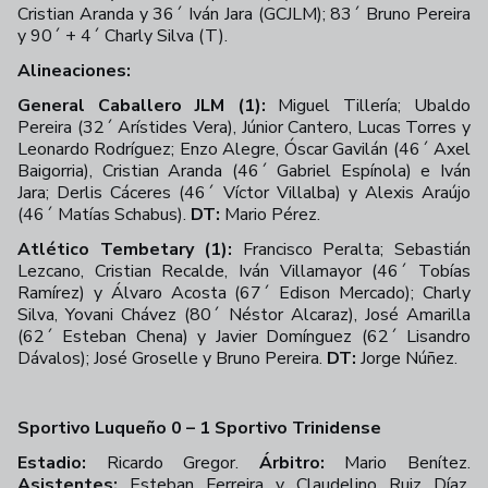
Cristian Aranda y 36´ Iván Jara (GCJLM); 83´ Bruno Pereira
y 90´ + 4´ Charly Silva (T).
Alineaciones:
General Caballero JLM (1):
Miguel Tillería; Ubaldo
Pereira (32´ Arístides Vera), Júnior Cantero, Lucas Torres y
Leonardo Rodríguez; Enzo Alegre, Óscar Gavilán (46´ Axel
Baigorria), Cristian Aranda (46´ Gabriel Espínola) e Iván
Jara; Derlis Cáceres (46´ Víctor Villalba) y Alexis Araújo
(46´ Matías Schabus).
DT:
Mario Pérez.
Atlético Tembetary (1):
Francisco Peralta; Sebastián
Lezcano, Cristian Recalde, Iván Villamayor (46´ Tobías
Ramírez) y Álvaro Acosta (67´ Edison Mercado); Charly
Silva, Yovani Chávez (80´ Néstor Alcaraz), José Amarilla
(62´ Esteban Chena) y Javier Domínguez (62´ Lisandro
Dávalos); José Groselle y Bruno Pereira.
DT:
Jorge Núñez.
Sportivo Luqueño 0 – 1 Sportivo Trinidense
Estadio:
Ricardo Gregor.
Árbitro:
Mario Benítez.
Asistentes:
Esteban Ferreira y Claudelino Ruiz Díaz.