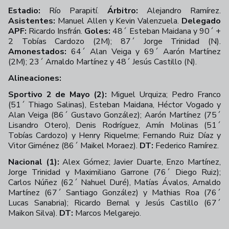
Estadio:
Río Parapití.
Árbitro:
Alejandro Ramírez.
Asistentes:
Manuel Allen y Kevin Valenzuela.
Delegado
APF:
Ricardo Insfrán.
Goles:
48´ Esteban Maidana y 90´ +
2 Tobías Cardozo (2M); 87´ Jorge Trinidad (N).
Amonestados:
64´ Alan Veiga y 69´ Aarón Martínez
(2M); 23´ Arnaldo Martínez y 48´ Jesús Castillo (N).
Alineaciones:
Sportivo 2 de Mayo (2):
Miguel Urquiza; Pedro Franco
(51´ Thiago Salinas), Esteban Maidana, Héctor Vogado y
Alan Veiga (86´ Gustavo González); Aarón Martínez (75´
Lisandro Otero), Denis Rodríguez, Amín Molinas (51´
Tobías Cardozo) y Henry Riquelme; Fernando Ruiz Díaz y
Vitor Giménez (86´ Maikel Moraez).
DT:
Federico Ramírez.
Nacional (1):
Alex Gómez; Javier Duarte, Enzo Martínez,
Jorge Trinidad y Maximiliano Garrone (76´ Diego Ruiz);
Carlos Núñez (62´ Nahuel Duré), Matías Ávalos, Arnaldo
Martínez (67´ Santiago González) y Mathias Roa (76´
Lucas Sanabria); Ricardo Bernal y Jesús Castillo (67´
Maikon Silva).
DT:
Marcos Melgarejo.