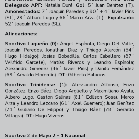
Delegado APF:
Natalia Duré.
Gol:
5´ Juan Benítez (T).
Amonestados:
7´ Joaquín Paredes y 90´ + 4´ Javier Piris
(SL); 29´ Albaro Lugo y 66´ Marco Arza (T).
Expulsado:
52´ Joaquín Paredes (SL).
Alineaciones:
Sportivo Luqueño (0):
Ángel Espínola; Diego Del Valle,
Joaquín Paredes, Jonathan Díaz y Thiago Alarcón (54´
Hugo Hidalgo); Josías Bobadilla, Carlos Caballero (87´
Wilfrido Garcete), Matías Riveros y Leandro Espínola;
Alexandro Giménez (46´ Javier Piris) y Danilo Fernández
(69´ Arnaldo Florentín).
DT:
Gilberto Palacios.
Sportivo Trinidense (1):
Alessandro Alfonso; Enzo
González, Enzo Báez, Diego Argüello y Maximiliano Ayala;
Albaro Lugo, Gastón Salinas (61´ Edilson Sosa), Marco
Arza y Leandro Lezcano (61´ Axel Guerrero); Juan Benítez
(71´ Giuliano De Filippo) y Thiago Báez (78´ Gerardo
Villagra).
DT:
Hugo Viveros.
Sportivo 2 de Mayo 2 – 1 Nacional