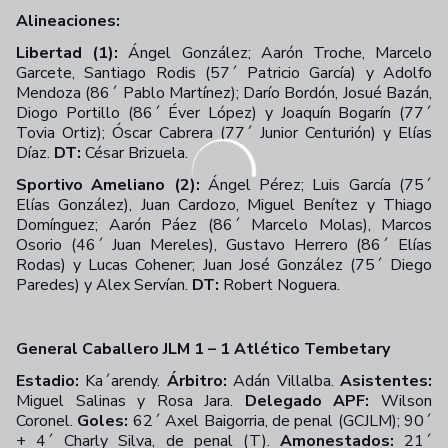
Alineaciones:
Libertad (1):
Ángel González; Aarón Troche, Marcelo
Garcete, Santiago Rodis (57´ Patricio García) y Adolfo
Mendoza (86´ Pablo Martínez); Darío Bordón, Josué Bazán,
Diogo Portillo (86´ Éver López) y Joaquín Bogarín (77´
Tovia Ortiz); Óscar Cabrera (77´ Junior Centurión) y Elías
Díaz.
DT:
César Brizuela.
Sportivo Ameliano (2):
Ángel Pérez; Luis García (75´
Elías González), Juan Cardozo, Miguel Benítez y Thiago
Domínguez; Aarón Páez (86´ Marcelo Molas), Marcos
Osorio (46´ Juan Mereles), Gustavo Herrero (86´ Elías
Rodas) y Lucas Cohener; Juan José González (75´ Diego
Paredes) y Alex Servían.
DT:
Robert Noguera.
General Caballero JLM 1 – 1 Atlético Tembetary
Estadio:
Ka´arendy.
Árbitro:
Adán Villalba.
Asistentes:
Miguel Salinas y Rosa Jara.
Delegado APF:
Wilson
Coronel.
Goles:
62´ Axel Baigorria, de penal (GCJLM); 90´
+ 4´ Charly Silva, de penal (T).
Amonestados:
21´