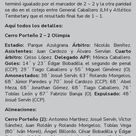
terminó igualado por el marcador de 2 – 2 y la otra paridad
se dio en el cotejo entre General Caballero JLM y Atlético
Tembetary que el resultado final fue de 1 – 1.
Aquí todos los detalles:
Cerro Porteño 2 – 2 Olimpia
Estadio:
Parque Azulgrana.
Árbitro:
Nicolás Benítez.
Asistentes:
Juan Cardozo y Álvaro Servían.
Cuarto
árbitro:
Celso López.
Delegado APF:
Mónica Caballero.
Goles:
14´ y 23´ Édgar Bobadilla, el segundo de penal
(CCP); 29´ Tiago Caballero y 55´ Miguel Giménez (O).
Amonestados:
38´ Josué Servín, 63´ Rolando Mongelos,
68´ Júnior Paredes y 70´ José Cardozo (CCP); 68´ Abel
Meza, 68´ Jonathan Gómez, 68´ Tiago Caballero, 76´
Tobías León y 87´ Fabrizio Baruja (O).
Expulsado:
48´
Josué Servín (CCP).
Alineaciones:
Cerro Porteño (2):
Antonino Martínez; Josué Servín, Víctor
Sánchez, Juan Roldán y Rolando Mongelos; Tobías Vega
(80´ Iván Morel), Ángel Billordo, César Bobadilla y Édgar