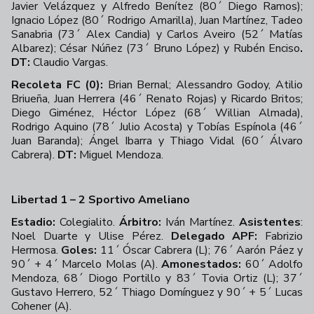
Javier Velázquez y Alfredo Benítez (80´ Diego Ramos);
Ignacio López (80´ Rodrigo Amarilla), Juan Martínez, Tadeo
Sanabria (73´ Alex Candia) y Carlos Aveiro (52´ Matías
Albarez); César Núñez (73´ Bruno López) y Rubén Enciso
.
DT:
Claudio Vargas.
Recoleta FC (0):
Brian Bernal; Alessandro Godoy, Atilio
Briueña, Juan Herrera (46´ Renato Rojas) y Ricardo Britos;
Diego Giménez, Héctor López (68´ Willian Almada),
Rodrigo Aquino (78´ Julio Acosta) y Tobías Espínola (46´
Juan Baranda); Ángel Ibarra y Thiago Vidal (60´ Álvaro
Cabrera).
DT:
Miguel Mendoza.
Libertad 1 – 2 Sportivo Ameliano
Estadio:
Colegialito.
Árbitro:
Iván Martínez.
Asistentes
:
Noel Duarte y Ulise Pérez.
Delegado APF:
Fabrizio
Hermosa.
Goles:
11´ Óscar Cabrera (L); 76´ Aarón Páez y
90´ + 4´ Marcelo Molas (A).
Amonestados:
60´ Adolfo
Mendoza, 68´ Diogo Portillo y 83´ Tovia Ortiz (L); 37´
Gustavo Herrero, 52´ Thiago Domínguez y 90´ + 5´ Lucas
Cohener (A).