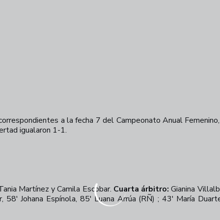
 correspondientes a la fecha 7 del Campeonato Anual Femenino,
ertad igualaron 1-1.
ania Martínez y Camila Escobar.
Cuarta árbitro:
Gianina Villal
, 58' Johana Espínola, 85' Luana Arrúa (RÑ) ; 43' María Duar