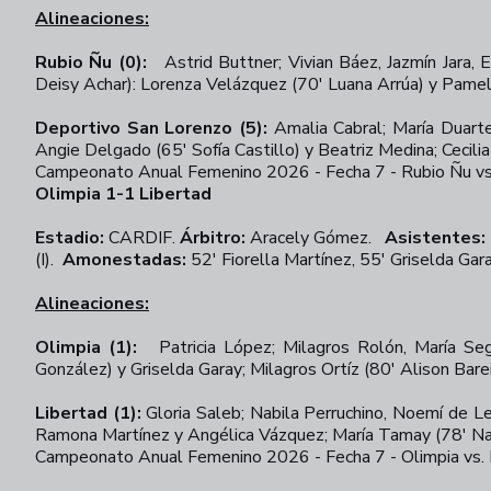
Alineaciones:
Rubio Ñu (0):
Astrid Buttner; Vivian Báez, Jazmín Jara, 
Deisy Achar): Lorenza Velázquez (70' Luana Arrúa) y Pame
Deportivo San Lorenzo (5):
Amalia Cabral; María Duarte
Angie Delgado (65' Sofía Castillo) y Beatriz Medina; Cecil
Campeonato Anual Femenino 2026 - Fecha 7 - Rubio Ñu vs
Olimpia 1-1 Libertad
Estadio:
CARDIF.
Árbitro:
Aracely Gómez.
Asistentes:
(I).
Amonestadas:
52' Fiorella Martínez, 55' Griselda Gara
Alineaciones:
Olimpia (1):
Patricia López; Milagros Rolón, María Seg
González) y Griselda Garay; Milagros Ortíz (80' Alison Barei
Libertad (1):
Gloria Saleb; Nabila Perruchino, Noemí de Le
Ramona Martínez y Angélica Vázquez; María Tamay (78' Nat
Campeonato Anual Femenino 2026 - Fecha 7 - Olimpia vs. 