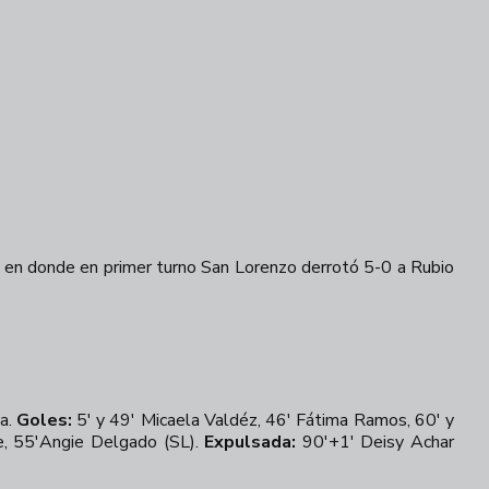
 en donde en primer turno San Lorenzo derrotó 5-0 a Rubio
ba.
Goles:
5' y 49' Micaela Valdéz, 46' Fátima Ramos, 60' y
te, 55'Angie Delgado (SL).
Expulsada:
90'+1' Deisy Achar