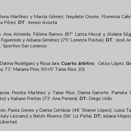
Elena Martínez y Marcia Gómez; Naydelin Osorio, Florencia Cabr
la Pérez.
DT
: Ireneo Acosta
, Ana Almeida, Fátima Ramos (87' Lariza Meza) y Aldana Silgu
ia Figueredo y Albana Giménez (75' Lorenza Fleitas).
DT
: José A
. Sportivo San Lorenzo
Dalma Rodríguez y Rosa Jara.
Cuarto árbitro:
Celso López.
Go
y, 71' Mariana Pion, 90+5' Tania Riso, (O).
ovia, Fiorela Martínez y Tania Riso; Danna Garcete, Pamela V
ro) y Kailane Freitas (73' Ana Pereira).
DT:
Diego Urán.
ón, Paola Genes y Damia Cortázar (46' Sharon López); Luisa Tal
aly Lezcano) y Belén Riveros (56' Liz Peña).
DT:
Juliana Mojes
Libertad