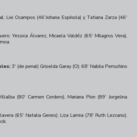
al, Lixi Ocampos (46'Johana Espínola) y Tatiana Zarza (46'
ero; Yessica Álvarez, Micaela Valdéz (65' Milagros Vera),
rmoa.
+
29
les:
3' (de penal) Griselda Garay (O); 68' Nabila Perruchino
illalba (80' Carmen Cordero), Mariana Píon (89' Jorgelina
avera (65' Natalia Genes), Liza Larrea (78' Ruth Lezcano),
yck.
+
30