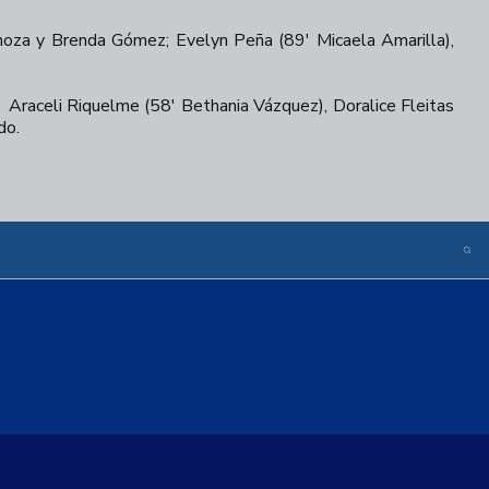
inoza y Brenda Gómez; Evelyn Peña (89' Micaela Amarilla),
; Araceli Riquelme (58' Bethania Vázquez), Doralice Fleitas
do.
+
31