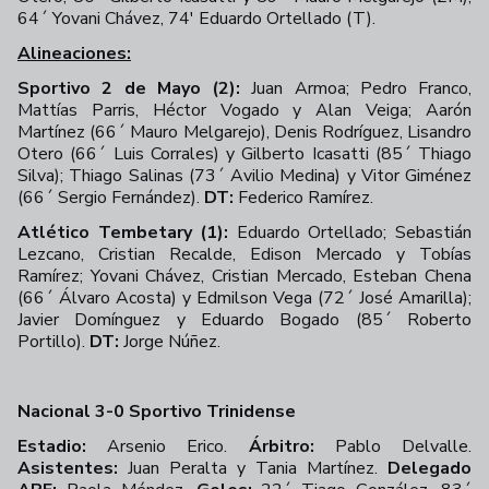
64´ Yovani Chávez, 74' Eduardo Ortellado (T).
Alineaciones:
Sportivo 2 de Mayo (2):
Juan Armoa; Pedro Franco,
Mattías Parris, Héctor Vogado y Alan Veiga; Aarón
Martínez (66´ Mauro Melgarejo), Denis Rodríguez, Lisandro
Otero (66´ Luis Corrales) y Gilberto Icasatti (85´ Thiago
Silva); Thiago Salinas (73´ Avilio Medina) y Vitor Giménez
(66´ Sergio Fernández).
DT:
Federico Ramírez.
Atlético Tembetary (1):
Eduardo Ortellado; Sebastián
Lezcano, Cristian Recalde, Edison Mercado y Tobías
Ramírez; Yovani Chávez, Cristian Mercado, Esteban Chena
(66´ Álvaro Acosta) y Edmilson Vega (72´ José Amarilla);
Javier Domínguez y Eduardo Bogado (85´ Roberto
Portillo).
DT:
Jorge Núñez.
Nacional 3-0 Sportivo Trinidense
Estadio:
Arsenio Erico.
Árbitro:
Pablo Delvalle.
Asistentes:
Juan Peralta y Tania Martínez.
Delegado