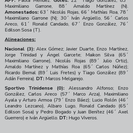
APF:
Paola Méndez.
Goles:
22´ Tiago González, 83´
Maximiliano Garrone, 88´ Arnaldo Martínez (N).
Amonestados:
63´ Nicolás Rojas, 66´ Mathías Roa, 78´
Maximiliano Garrone (N); 30´ Iván Argüello, 56´ Carlos
Areco, 61´ Ronald Candado, 67´ Enzo González, 76´
Edilson Sosa (T).
Alineaciones:
Nacional (3):
Alex Gómez; Javier Duarte, Enzo Martínez,
Jorge Trinidad y Ángel Garcete; Maikon Silva (65´
Maximiliano Garrone), Nicolás Rojas (89´ Julio Ortiz),
Arnaldo Martínez y Mathías Roa (65´ Carlos Núñez);
Ricardo Bernal (89´ Luis Fretes) y Tiago González (89´
Adán Ferreira).
DT:
Marcos Melgarejo.
Sportivo Trinidense (0):
Alessandro Alfonso; Enzo
González, Carlos Areco (57´ Marco Arza), Maximiliano
Ayala y Arturo Armoa (79´ Enzo Báez); Lucio Rolón (46´
Leandro Lezcano), Albaro Lugo, Ronald Candado (65´
Edilson Sosa) y Pedro Bogado y Juan Benítez (46´ Axel
Guerrero) e Iván Argüello.
DT:
Hugo Viveros.