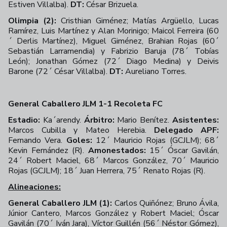
Estiven Villalba).
DT:
César Brizuela.
Olimpia (2):
Cristhian Giménez; Matías Argüello, Lucas
Ramírez, Luis Martínez y Alan Morinigo; Maicol Ferreira (60
´ Derlis Martínez), Miguel Giménez, Brahian Rojas (60´
Sebastián Larramendia) y Fabrizio Baruja (78´ Tobías
León); Jonathan Gómez (72´ Diago Medina) y Deivis
Barone (72´ César Villalba).
DT:
Aureliano Torres.
General Caballero JLM 1-1 Recoleta FC
Estadio:
Ka´arendy.
Árbitro:
Mario Benítez.
Asistentes:
Marcos Cubilla y Mateo Herebia.
Delegado APF:
Fernando Vera.
Goles:
12´ Mauricio Rojas (GCJLM); 68´
Kevin Fernández (R).
Amonestados:
15´ Óscar Gavilán,
24´ Robert Maciel, 68´ Marcos González, 70´ Mauricio
Rojas (GCJLM); 18´ Juan Herrera, 75´ Renato Rojas (R).
Alineaciones:
General Caballero JLM (1):
Carlos Quiñónez; Bruno Ávila,
Júnior Cantero, Marcos González y Robert Maciel; Óscar
Gavilán (70´ Iván Jara), Víctor Guillén (56´ Néstor Gómez),