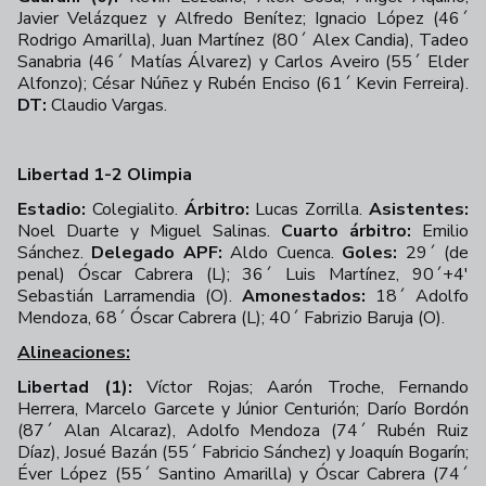
Javier Velázquez y Alfredo Benítez; Ignacio López (46´
Rodrigo Amarilla), Juan Martínez (80´ Alex Candia), Tadeo
Sanabria (46´ Matías Álvarez) y Carlos Aveiro (55´ Elder
Alfonzo); César Núñez y Rubén Enciso (61´ Kevin Ferreira).
DT:
Claudio Vargas.
Libertad 1-2 Olimpia
Estadio:
Colegialito.
Árbitro:
Lucas Zorrilla.
Asistentes:
Noel Duarte y Miguel Salinas.
Cuarto árbitro:
Emilio
Sánchez.
Delegado APF:
Aldo Cuenca.
Goles:
29´ (de
penal) Óscar Cabrera (L); 36´ Luis Martínez, 90´+4'
Sebastián Larramendia (O).
Amonestados:
18´ Adolfo
Mendoza, 68´ Óscar Cabrera (L); 40´ Fabrizio Baruja (O).
Alineaciones:
Libertad (1):
Víctor Rojas; Aarón Troche, Fernando
Herrera, Marcelo Garcete y Júnior Centurión; Darío Bordón
(87´ Alan Alcaraz), Adolfo Mendoza (74´ Rubén Ruiz
Díaz), Josué Bazán (55´ Fabricio Sánchez) y Joaquín Bogarín;
Éver López (55´ Santino Amarilla) y Óscar Cabrera (74´