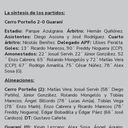
La síntesis de los partidos:
Cerro Porteño 2-0 Guaraní
Estadio:
Parque Azulgrana.
Árbitro:
Hernán Quiñónez.
Asistentes:
Diego Ascona y José Rodríguez.
Cuarto
árbitro:
Nicolás Benítez.
Delegado APF:
Ulises Peralta.
Goles:
13´ Ricardo Marecos, 90´ Freddy Noguera (CCP).
Amonestados:
22´ Josué Servín, 22´ Júnior González, 52
´ Enzo Cabrera, 65´ Rolando Mongelós y 72´ Matías Vera
(CCP); 67´ Rodrigo Amarilla, 75´ César Núñez, 78´ Alex
Sosa (G).
Alineaciones:
Cerro Porteño (2):
Matías Vera; Josué Servín (58´ Diego
Patiño), Júnior González, Rolando Mongelós y Tobías
Marecos; Ángel Billordo (78´ Lucas Arrúa), Tobías Vega
(78´ Enzo Marín), Enzo Cabrera y Ricardo Marecos (78´
Freddy Noguera); Édgar Bobadilla y Édgar Páez (66´ José
Cardozo).
DT:
Gustavo Cañete.
Guaraní (0):
Kevin Lezcano; Alex Sosa, Ángel Aquino,