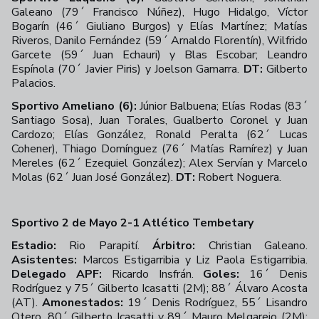
Galeano (79´ Francisco Núñez), Hugo Hidalgo, Víctor
Bogarín (46´ Giuliano Burgos) y Elías Martínez; Matías
Riveros, Danilo Fernández (59´ Arnaldo Florentín), Wilfrido
Garcete (59´ Juan Echauri) y Blas Escobar; Leandro
Espínola (70´ Javier Piris) y Joelson Gamarra.
DT:
Gilberto
Palacios.
Sportivo Ameliano (6):
Júnior Balbuena; Elías Rodas (83´
Santiago Sosa), Juan Torales, Gualberto Coronel y Juan
Cardozo; Elías González, Ronald Peralta (62´ Lucas
Cohener), Thiago Domínguez (76´ Matías Ramírez) y Juan
Mereles (62´ Ezequiel González); Alex Servían y Marcelo
Molas (62´ Juan José González).
DT:
Robert Noguera.
Sportivo 2 de Mayo 2-1 Atlético Tembetary
Estadio:
Rio Parapití.
Árbitro:
Christian Galeano.
Asistentes:
Marcos Estigarribia y Liz Paola Estigarribia.
Delegado APF:
Ricardo Insfrán.
Goles:
16´ Denis
Rodríguez y 75´ Gilberto Icasatti (2M); 88´ Álvaro Acosta
(AT).
Amonestados:
19´ Denis Rodríguez, 55´ Lisandro
Otero, 80´ Gilberto Icasatti y 89´ Mauro Melgarejo (2M);