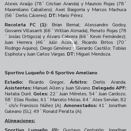
Alexis Araújo (78´ Cristian Aranda) y Mauricio Rojas (78´
Maximiliano Caballero); Axel Baigorria y Marcos Machuca
(56´ Derlis Cáceres).
DT:
Mario Pérez.
Recoleta FC (1):
Brian Bernal; Alessandro Godoy,
Giovanni Villasanti (66´ Willian Almada), Renato Rojas (78
´ Josías Ortigoza) y Álvaro Cabrera (66´ Kevin Fernández);
Juan Herrera (46´ Julio Acosta), Ricardo Britos (70´
Rodrigo Aquino), Diego Giménez y Gerardo Castillo; Tobías
Espínola y Juan Carlos Vargas.
DT:
Miguel Mendoza.
Sportivo Luqueño 0-6 Sportivo Ameliano
Estadio:
Ricardo Gregor
. Árbitro:
Derlis Aranda.
Asistentes:
Manuel Allen y Juan Silvano.
Delegado APF:
Natalia Duré.
Goles:
22´ Juan Méreles, 54´ Juan Cardozo,
58´ Elías Rodas, 61´ Marcelo Molas, 64´ Alex Servían, 82
´ c/s/v Francisco Núñez (A).
Amonestados:
41´ Jonathan
Galeano (SL); 49´ Ronald Peralta (A).
Alineaciones:
Sportivo Luqueño (0):
Gustavo Centurión; Jonathan