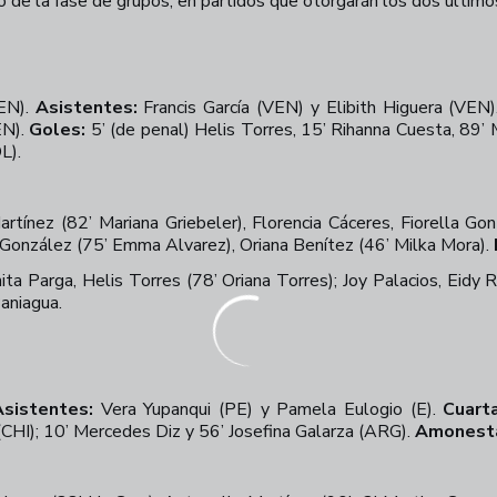
no de la fase de grupos, en partidos que otorgarán los dos último
VEN).
Asistentes:
Francis García (VEN) y Elibith Higuera (VEN
EN).
Goles:
5’ (de penal) Helis Torres, 15’ Rihanna Cuesta, 89
L).
rtínez (82’ Mariana Griebeler), Florencia Cáceres, Fiorella Gon
a González (75’ Emma Alvarez), Oriana Benítez (46’ Milka Mora).
anita Parga, Helis Torres (78’ Oriana Torres); Joy Palacios, Eidy
aniagua.
Asistentes:
Vera Yupanqui (PE) y Pamela Eulogio (E).
Cuarta
(CHI); 10’ Mercedes Diz y 56’ Josefina Galarza (ARG).
Amonest