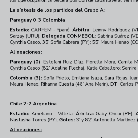
los que ocuparon la tercera posición de cada llave al térmi
La síntesis de los partidos del Grupo A:
Paraguay 0-3 Colombia
Estadio:
CARFEM - Ypané.
Árbitra:
Leinny Rodríguez (
Sarzay (URU).
Delegada CONMEBOL:
Sabrina Suárez (V
Cynthia Casco, 35’ Sofía Cabrera (PY); 55’ Maura Henao (CO
Alineaciones:
Paraguay (0):
Estefani Ruiz Díaz; Fiorella Mora, Camila Ma
Cynthia Casco (82’ Adalina Flecha), Katia Caballero; Samir
Colombia (3):
Sofía Prieto; Emiliana Isaza, Sara Rojas, Ju
Maura Henao, Rihanna Cuesta (46’ Ana Marín).
DT:
Carlos P
Chile 2-2 Argentina
Estadio:
Ameliano - Villeta.
Árbitra:
Gaby Oncoi (PE).
Nastasha Torres (PY).
Goles:
3’ y 82’ Antonella Martínez 
Alineaciones: