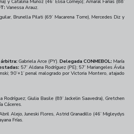
) y Catalina Muñoz (46’ Elisa Cornejo); Amaral Farías (88’
T:
Vanessa Arauz.
uilar, Brunella Pilati (69’ Macarena Torre), Mercedes Diz y
árbitra:
Gabriela Arce (PY).
Delegada CONMEBOL:
María
stadas:
57’ Aldana Rodríguez (PE); 57’ Mariangeles Ávila
nski; 90’+1’ penal malogrado por Victoria Montero, atajado
 Rodríguez; Giulia Basile (89’ Jackelin Saavedra), Gretchen
ía Cáceres.
bril Alejo, Juneski Flores, Astrid Granadillo (46’ Migleydys
yana Frías.