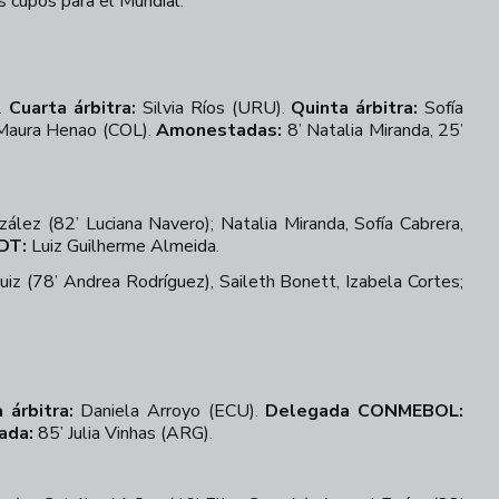
s cupos para el Mundial.
).
Cuarta árbitra:
Silvia Ríos (URU).
Quinta árbitra:
Sofía
’ Maura Henao (COL).
Amonestadas:
8’ Natalia Miranda, 25’
zález (82’ Luciana Navero); Natalia Miranda, Sofía Cabrera,
DT:
Luiz Guilherme Almeida.
 Ruiz (78’ Andrea Rodríguez), Saileth Bonett, Izabela Cortes;
 árbitra:
Daniela Arroyo (ECU).
Delegada CONMEBOL:
ada:
85’ Julia Vinhas (ARG).