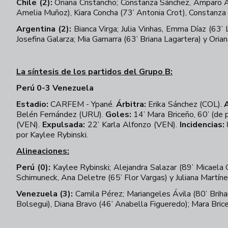
Chile (2):
Oriana Cristancho; Constanza Sánchez, Amparo Ab
Amelia Muñoz), Kiara Concha (73’ Antonia Crot), Constanza 
Argentina (2):
Bianca Virga; Julia Vinhas, Emma Díaz (63’ 
Josefina Galarza; Mia Gamarra (63’ Briana Lagartera) y Or
La síntesis de los partidos del Grupo B:
Perú 0-3 Venezuela
Estadio:
CARFEM - Ypané.
Árbitra:
Erika Sánchez (COL).
Belén Fernández (URU).
Goles:
14’ Mara Briceño, 60’ (de 
(VEN).
Expulsada:
22’ Karla Alfonzo (VEN).
Incidencias:
8
por Kaylee Rybinski.
Alineaciones:
Perú (0):
Kaylee Rybinski; Alejandra Salazar (89’ Micaela 
Schimuneck, Ana Deletre (65’ Flor Vargas) y Juliana Martíne
Venezuela (3):
Camila Pérez; Mariangeles Ávila (80’ Briha
Bolsegui), Diana Bravo (46’ Anabella Figueredo); Mara Bric