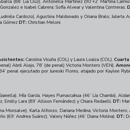
arca (88’ Lia Cruz), Antonella Martínez (90’+2’ Martina Carmona
Gonzalez e Isabel Cabrera; Sofía Alvear y Valentina Contreras.
D
Ludmila Cardozo), Agustina Maldonado y Oriana Bralo; Julieta Ag
iana Gómez
DT:
Christian Meloni.
Asistentes:
Carolina Vicuña (COL) y Laura Loaiza (COL).
Cuarta 
penal) Abril Alejo, 78’ (de penal) Victoria Montero (VEN).
Amone
4’ penal ejecutado por Juneski Flores, atajado por Kaylee Rybi
Gianella), Mía García, Hayes Pumaccahua (46’ Lía Chambi), Aldana
z; Emilly Lara (89’ Allison Fernández) y Chiara Redaelli.
DT:
Mar
na Monsalve), Karla Alfonzo, Dariana Medina, Victoria Montero; A
eño (69’ Andrea Suárez), Valery Núñez (46’ Diana Molina).
DT:
Da