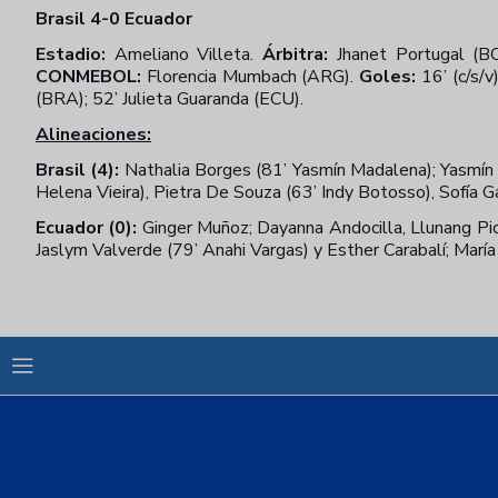
Brasil 4-0 Ecuador
Estadio:
Ameliano Villeta.
Árbitra:
Jhanet Portugal (B
CONMEBOL:
Florencia Mumbach (ARG).
Goles:
16’ (c/s/
(BRA); 52’ Julieta Guaranda (ECU).
Alineaciones:
Brasil (4):
Nathalia Borges (81’ Yasmín Madalena); Yasmín L
Helena Vieira), Pietra De Souza (63’ Indy Botosso), Sofía 
Ecuador (0):
Ginger Muñoz; Dayanna Andocilla, Llunang Pico 
Jaslym Valverde (79’ Anahi Vargas) y Esther Carabalí; María