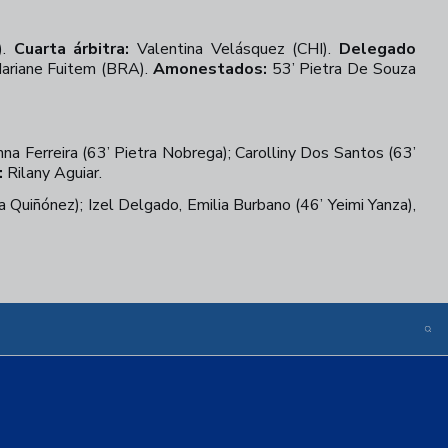
).
Cuarta árbitra:
Valentina Velásquez (CHI).
Delegado
 Mariane Fuitem (BRA).
Amonestados:
53’ Pietra De Souza
na Ferreira (63’ Pietra Nobrega); Carolliny Dos Santos (63’
:
Rilany Aguiar.
a Quiñónez); Izel Delgado, Emilia Burbano (46’ Yeimi Yanza),