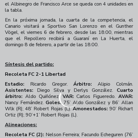
el Albinegro de Francisco Arce se queda con 4 unidades en
la tabla.
En la próxima jornada, la cuarta de la competencia, el
Canario visitará a Sportivo San Lorenzo en el Gunther
Vögel, el viernes 6 de febrero, desde las 18:00, mientras
que el Repollero recibirá a Guaraní en La Huerta, el
domingo 8 de febrero, a partir de las 18:00.
Síntesis del partido:
Recoleta FC 2-1 Libertad
Estadio:
Ricardo Gregor.
Árbitro:
Alipio Colmán.
Asistentes:
Diego Silva y Derlys González.
Cuarto
árbitro:
Aldo Quiñónez.
VAR:
Carlos Figueredo.
AVAR:
Nancy Fernández.
Goles:
75’ Aldo González y 86’ Allan
Wlk (R); 48’ Robert Rojas (L).
Amonestados:
90’ Richart
Ortiz (R); 90’+1’ Robert Rojas (L).
Alineaciones:
Recoleta FC (2):
Nelson Ferreira; Facundo Echeguren (76’