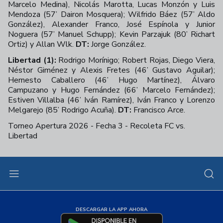
Marcelo Medina), Nicolás Marotta, Lucas Monzón y Luis
Mendoza (57’ Dairon Mosquera); Wilfrido Báez (57’ Aldo
González), Alexander Franco, José Espínola y Junior
Noguera (57’ Manuel Schupp); Kevin Parzajuk (80’ Richart
Ortiz) y Allan Wlk.
DT:
Jorge González.
Libertad (1):
Rodrigo Morínigo; Robert Rojas, Diego Viera,
Néstor Giménez y Alexis Fretes (46’ Gustavo Aguilar);
Hernesto Caballero (46’ Hugo Martínez), Álvaro
Campuzano y Hugo Fernández (66’ Marcelo Fernández);
Estiven Villalba (46’ Iván Ramírez), Iván Franco y Lorenzo
Melgarejo (85’ Rodrigo Acuña).
DT:
Francisco Arce.
Torneo Apertura 2026 - Fecha 3 - Recoleta FC vs.
Libertad
+
39
DESCARGAR LA APP AHORA