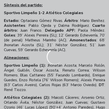
Síntesis del partido:
Sportivo Limpeño 1-2 Atlético Colegiales
Estadio:
Optaciano Gómez Rivas.
Árbitro
: Mario Benítez.
Asistentes
: Pablo Ojeda y Dalma Rodríguez.
Cuarto
árbitro:
Juan Franco.
Delegado APF:
Paola Méndez.
Goles
: 39’ Alexis Pereira (SL); 12’ Gerardo Echeverría, 70’
(de penal) Matheus Marinho (AC).
Amonestados
: 68’
Jhonatan Acosta (SL); 31’ Néstor González, 51’ Juan
Cuevas, 59’ Gerardo Echeverría (AC).
Alineaciones:
Sportivo Limpeño (1):
Jhonatan Acosta; Marcelo Rolón,
Ángel Guillén, Óscar Acosta, Renato Correa; Wilson
Romero, Blas Cattaneo (55’ Facundo Lombardo), Enrique
Guedes, Enzo Rotela (76’ Wilson Romero); Alexis Pereira
(63’ Carlos Aveiro), Carlos Rojas (63’ Marcio Oviedo).
DT
:
René Tiozzo.
Atlético Colegiales (2):
Maicoll Cáceres; Arsenio Ortiz,
Orlando Ávila, Néstor González, Juan Cuevas; Gustavo
Ozorio (46’ Lucas López) (90’+4’ Antonio Paredes), Hugo