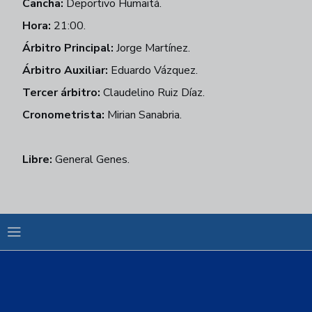
Cancha:
Deportivo Humaitá.
Hora:
21:00.
Árbitro Principal:
Jorge Martínez.
Árbitro Auxiliar:
Eduardo Vázquez.
Tercer árbitro:
Claudelino Ruiz Díaz.
Cronometrista:
Mirian Sanabria.
Libre:
General Genes.