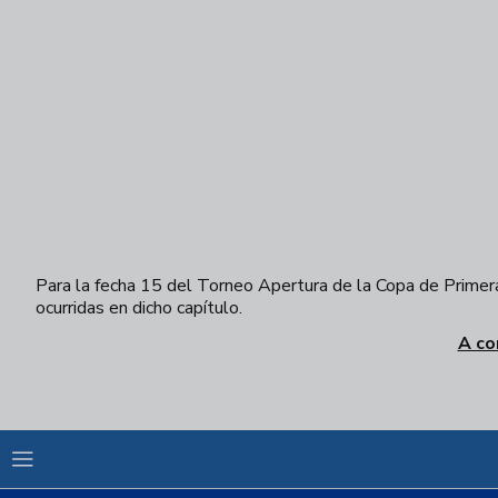
Para la fecha 15 del Torneo Apertura de la Copa de Primera,
ocurridas en dicho capítulo.
A co
Saltar a la siguiente sección