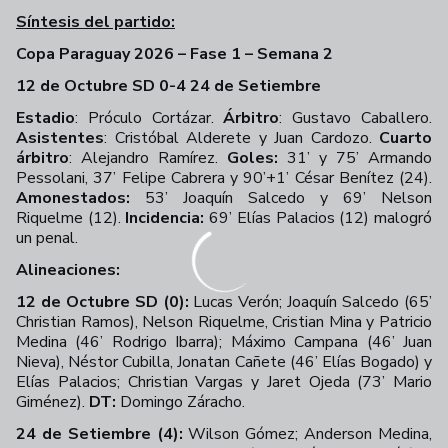
Síntesis del partido:
Copa Paraguay 2026 – Fase 1 – Semana 2
12 de Octubre SD 0-4 24 de Setiembre
Estadio
: Próculo Cortázar.
Árbitro
: Gustavo Caballero.
Asistentes
: Cristóbal Alderete y Juan Cardozo.
Cuarto
árbitro
: Alejandro Ramírez.
Goles:
31’ y 75’ Armando
Pessolani, 37’ Felipe Cabrera y 90’+1’ César Benítez (24).
Amonestados:
53’ Joaquín Salcedo y 69’ Nelson
Riquelme (12).
Incidencia:
69’ Elías Palacios (12) malogró
un penal.
Alineaciones:
12 de Octubre SD (0):
Lucas Verón; Joaquín Salcedo (65’
Christian Ramos), Nelson Riquelme, Cristian Mina y Patricio
Medina (46’ Rodrigo Ibarra); Máximo Campana (46’ Juan
Nieva), Néstor Cubilla, Jonatan Cañete (46’ Elías Bogado) y
Elías Palacios; Christian Vargas y Jaret Ojeda (73’ Mario
Giménez).
DT:
Domingo Záracho.
24 de Setiembre (4):
Wilson Gómez; Anderson Medina,