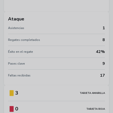
Ataque
1
Asistencias
8
Regates completados
42%
Éxito en el regate
9
Pases clave
17
Faltas recibidas
3
TARJETA AMARILLA
0
TARJETA ROJA