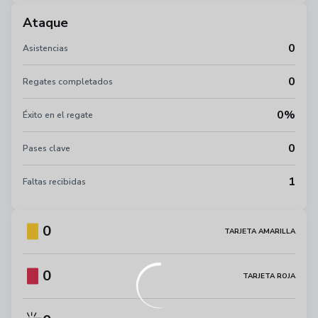
Ataque
0
Asistencias
0
Regates completados
0%
Éxito en el regate
0
Pases clave
1
Faltas recibidas
0
TARJETA AMARILLA
0
TARJETA ROJA