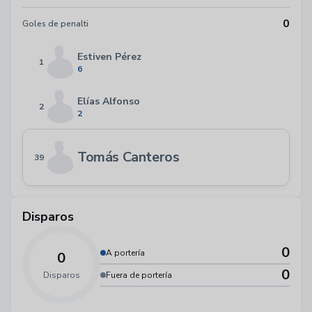
0
Goles de penalti
Estiven Pérez
1
6
Elías Alfonso
2
2
Tomás Canteros
39
Disparos
0
A portería
0
0
Disparos
Fuera de portería