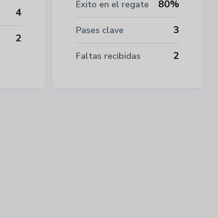
80%
Éxito en el regate
4
3
Pases clave
2
2
Faltas recibidas