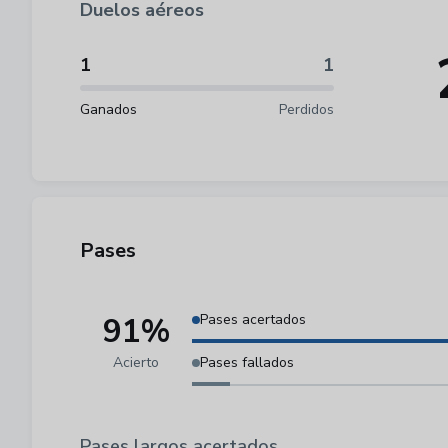
Duelos aéreos
1
1
Ganados
Perdidos
Pases
91%
Pases acertados
Acierto
Pases fallados
Pases largos acertados