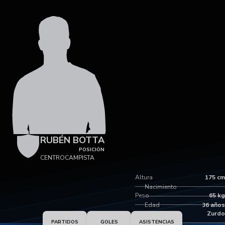
RUBÉN BOTTA
POSICIÓN
CENTROCAMPISTA
Altura
175 cm
Nacimiento
Peso
65 kg
Edad
36 años
Pie dominante
Zurdo
PARTIDOS
GOLES
ASISTENCIAS