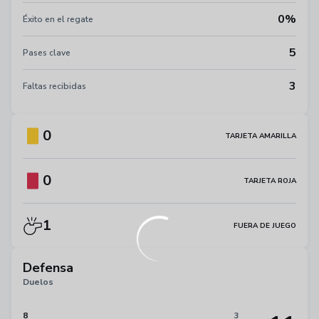
0%
Éxito en el regate
5
Pases clave
3
Faltas recibidas
0
TARJETA AMARILLA
0
TARJETA ROJA
1
FUERA DE JUEGO
Defensa
Duelos
8
3