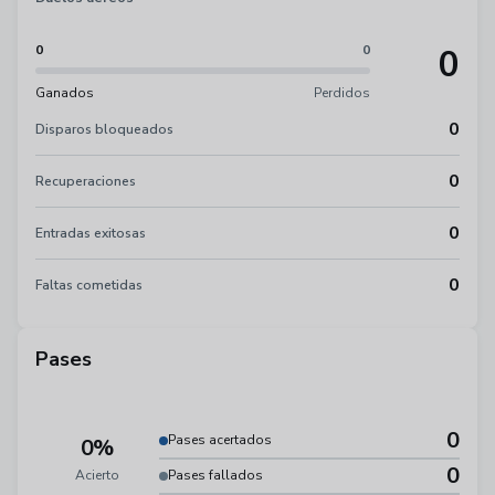
0
0
0
Ganados
Perdidos
0
Disparos bloqueados
0
Recuperaciones
0
Entradas exitosas
0
Faltas cometidas
Pases
0
Pases acertados
0%
0
Acierto
Pases fallados