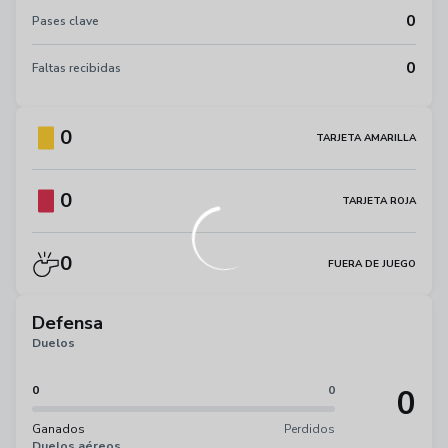
0
Pases clave
0
Faltas recibidas
0
TARJETA AMARILLA
0
TARJETA ROJA
0
FUERA DE JUEGO
Defensa
Duelos
0
0
0
Ganados
Perdidos
Duelos aéreos