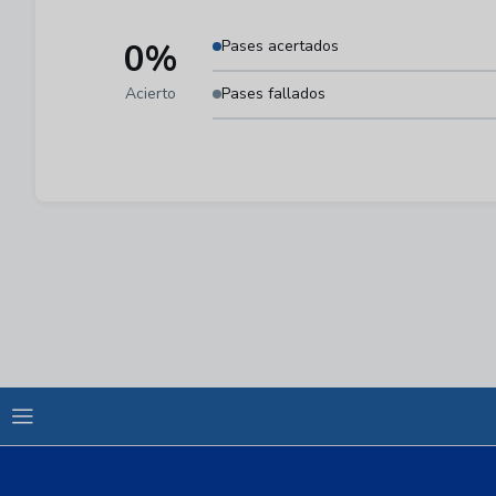
0%
Pases acertados
Acierto
Pases fallados