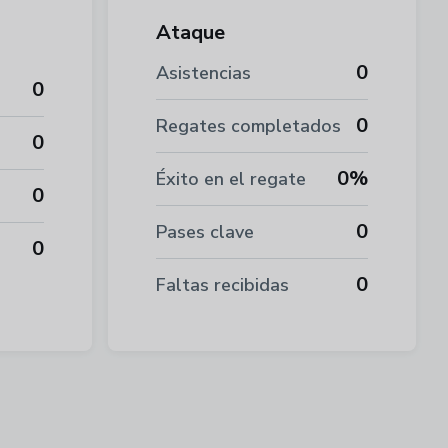
Ataque
0
Asistencias
0
0
Regates completados
0
0%
Éxito en el regate
0
0
Pases clave
0
0
Faltas recibidas