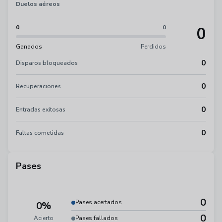
Duelos aéreos
0
0
0
Ganados
Perdidos
0
Disparos bloqueados
0
Recuperaciones
0
Entradas exitosas
0
Faltas cometidas
Pases
0
Pases acertados
0%
0
Acierto
Pases fallados