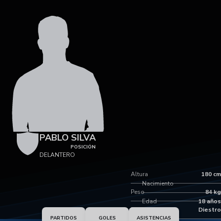
PABLO SILVA
POSICIÓN
DELANTERO
Altura
180 cm
Nacimiento
Peso
84 kg
Edad
18 años
Pie dominante
Diestro
PARTIDOS
GOLES
ASISTENCIAS