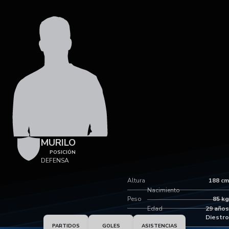
MURILO
POSICIÓN
DEFENSA
Altura
188 cm
Nacimiento
Peso
85 kg
Edad
29 años
Pie dominante
Diestro
PARTIDOS
GOLES
ASISTENCIAS