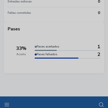
0
Entradas exitosas
0
Faltas cometidas
Pases
1
Pases acertados
33%
2
Acierto
Pases fallados