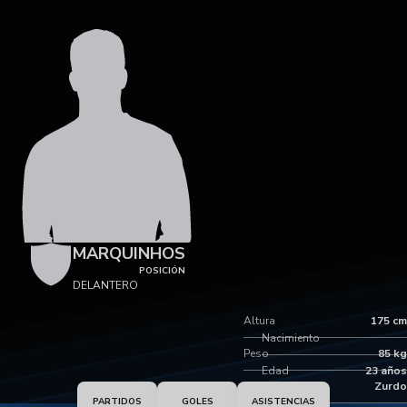
MARQUINHOS
POSICIÓN
DELANTERO
Altura
175 cm
Nacimiento
Peso
85 kg
Edad
23 años
Pie dominante
Zurdo
PARTIDOS
GOLES
ASISTENCIAS