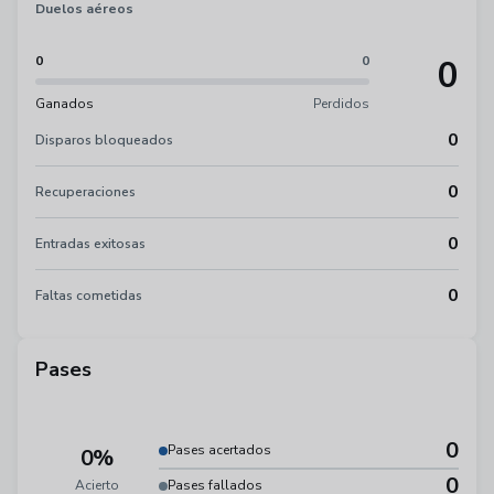
Duelos aéreos
0
0
0
Ganados
Perdidos
0
Disparos bloqueados
0
Recuperaciones
0
Entradas exitosas
0
Faltas cometidas
Pases
0
Pases acertados
0%
0
Acierto
Pases fallados