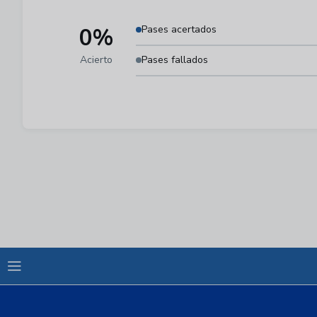
0%
Pases acertados
Acierto
Pases fallados