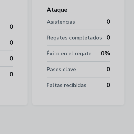
Ataque
0
Asistencias
0
0
Regates completados
0
0%
Éxito en el regate
0
0
Pases clave
0
0
Faltas recibidas