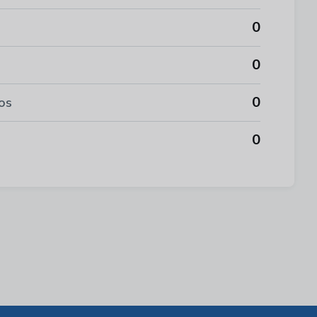
0
0
0
os
0