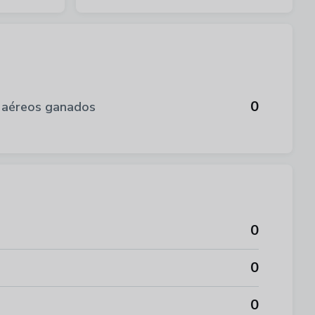
0
 aéreos ganados
0
0
0