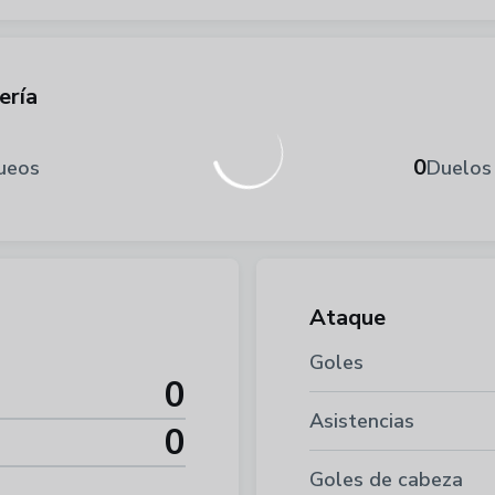
ería
0
ueos
Duelos
Ataque
Goles
0
Asistencias
0
Goles de cabeza