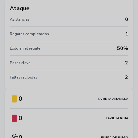
Ataque
0
Asistencias
1
Regates completados
50%
Éxito en el regate
2
Pases clave
2
Faltas recibidas
0
TARJETA AMARILLA
0
TARJETA ROJA
0
FUERA DE JUEGO