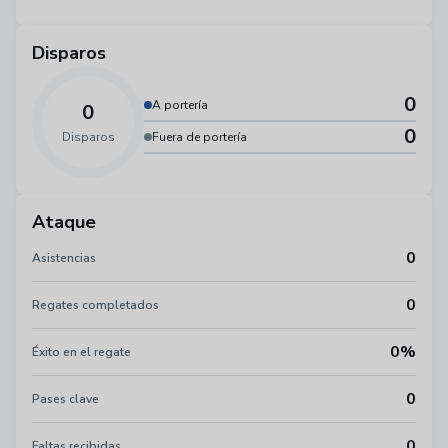
Disparos
0
A portería
0
0
Disparos
Fuera de portería
Ataque
0
Asistencias
0
Regates completados
0%
Éxito en el regate
0
Pases clave
0
Faltas recibidas