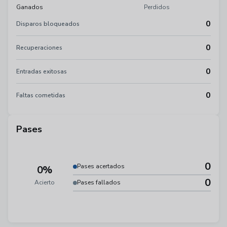
Ganados
Perdidos
0
Disparos bloqueados
0
Recuperaciones
0
Entradas exitosas
0
Faltas cometidas
Pases
0
Pases acertados
0%
0
Acierto
Pases fallados