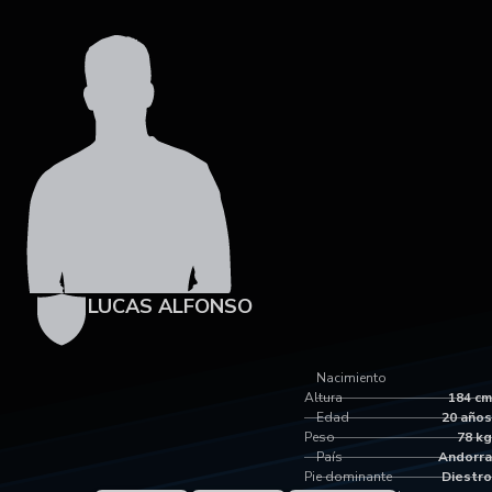
LUCAS ALFONSO
Nacimiento
Altura
184 cm
Edad
20 años
Peso
78 kg
País
Andorra
Pie dominante
Diestro