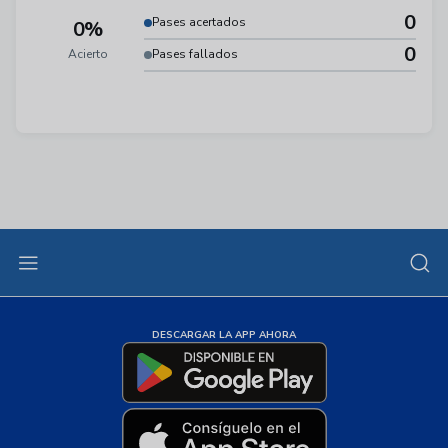
0
Pases acertados
0%
0
Acierto
Pases fallados
DESCARGAR LA APP AHORA