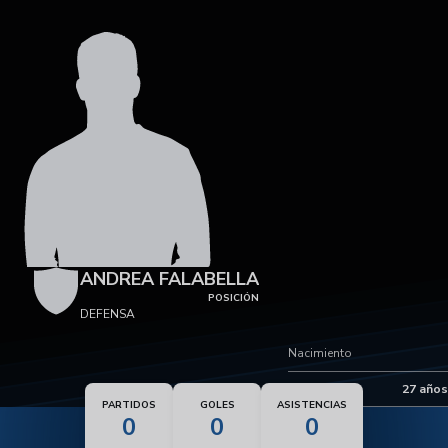
ANDREA FALABELLA
POSICIÓN
DEFENSA
Nacimiento
Edad
27 años
PARTIDOS
GOLES
ASISTENCIAS
0
0
0