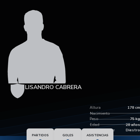
LISANDRO CABRERA
Altura
178 cm
Nacimiento
Peso
75 kg
Edad
28 años
Pie dominante
Diestro
PARTIDOS
GOLES
ASISTENCIAS