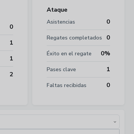
Ataque
0
Asistencias
0
0
Regates completados
1
0%
Éxito en el regate
1
1
Pases clave
2
0
Faltas recibidas