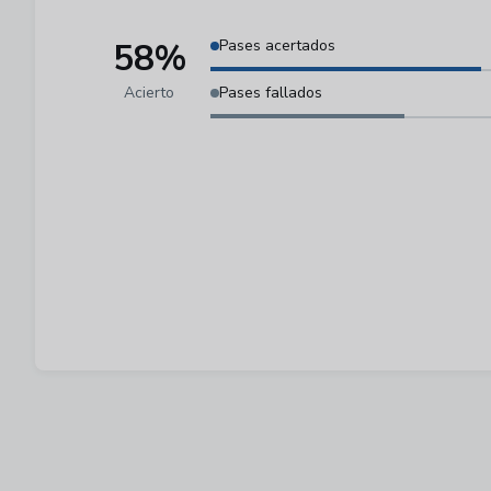
58%
Pases acertados
Acierto
Pases fallados