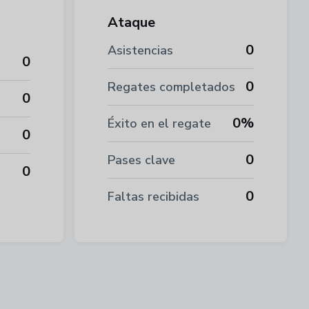
Ataque
0
Asistencias
0
0
Regates completados
0
0%
Éxito en el regate
0
0
Pases clave
0
0
Faltas recibidas