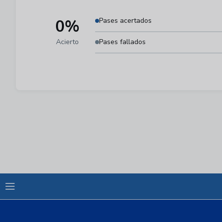
0%
Pases acertados
Acierto
Pases fallados