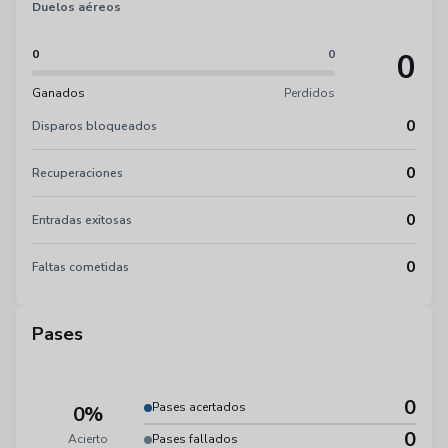
Duelos aéreos
0
0
0
Ganados
Perdidos
0
Disparos bloqueados
0
Recuperaciones
0
Entradas exitosas
0
Faltas cometidas
Pases
0
Pases acertados
0%
0
Acierto
Pases fallados