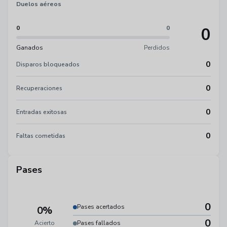
Duelos aéreos
0
0
0
Ganados
Perdidos
0
Disparos bloqueados
0
Recuperaciones
0
Entradas exitosas
0
Faltas cometidas
Pases
0
Pases acertados
0%
0
Acierto
Pases fallados