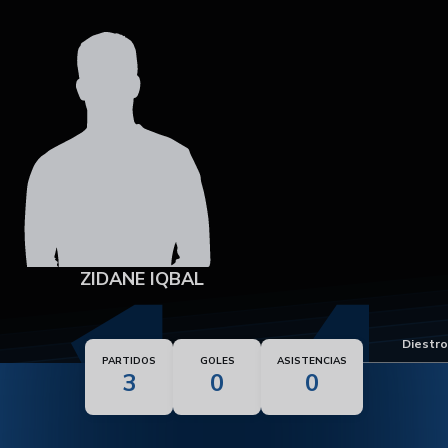
14
ZIDANE IQBAL
Pie dominante
Diestro
PARTIDOS
GOLES
ASISTENCIAS
3
0
0