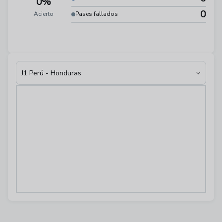
0%
0
Acierto
Pases fallados
J1 Perú - Honduras