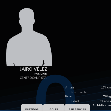
0
JAIRO VÉLEZ
POSICIÓN
CENTROCAMPISTA
Altura
174 cm
Nacimiento
Peso
76 kg
Edad
31 años
Pie dominante
Ambidiestro
PARTIDOS
GOLES
ASISTENCIAS