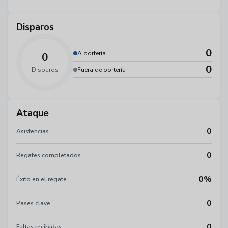
Disparos
0
A portería
0
0
Disparos
Fuera de portería
Ataque
0
Asistencias
0
Regates completados
0%
Éxito en el regate
0
Pases clave
0
Faltas recibidas