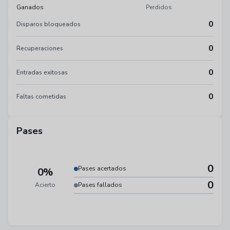
Ganados
Perdidos
0
Disparos bloqueados
0
Recuperaciones
0
Entradas exitosas
0
Faltas cometidas
Pases
0
Pases acertados
0%
0
Acierto
Pases fallados