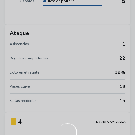
5
Disparos
Fuera de portería
Ataque
1
Asistencias
22
Regates completados
56%
Éxito en el regate
19
Pases clave
15
Faltas recibidas
4
TARJETA AMARILLA