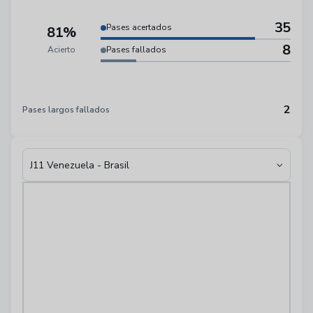
35
Pases acertados
81%
8
Acierto
Pases fallados
2
Pases largos fallados
J11 Venezuela - Brasil