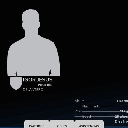
IGOR JESUS
POSICIÓN
DELANTERO
Altura
180 cm
Nacimiento
Peso
73 kg
Edad
25 años
Pie dominante
Diestro
PARTIDOS
GOLES
ASISTENCIAS