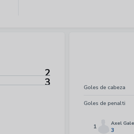
2
3
Goles de cabeza
Goles de penalti
Axel Gal
1
3