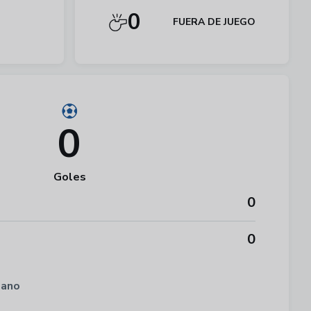
0
FUERA DE JUEGO
0
Goles
0
0
eano