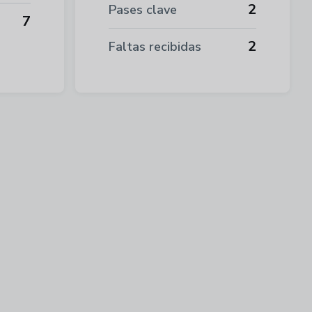
2
Pases clave
7
2
Faltas recibidas