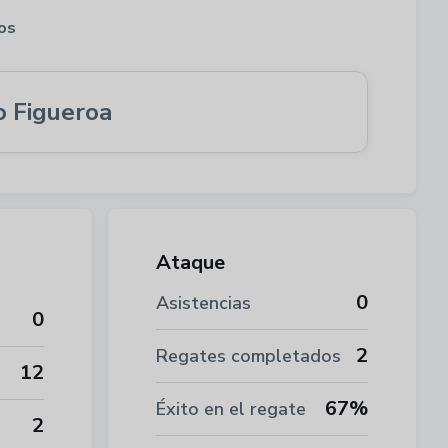
ios
o Figueroa
Ataque
0
Asistencias
0
2
Regates completados
12
67%
Éxito en el regate
2