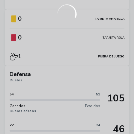
0
TARJETA AMARILLA
0
TARJETA ROJA
1
FUERA DE JUEGO
Defensa
Duelos
105
54
51
Ganados
Perdidos
Duelos aéreos
46
22
24