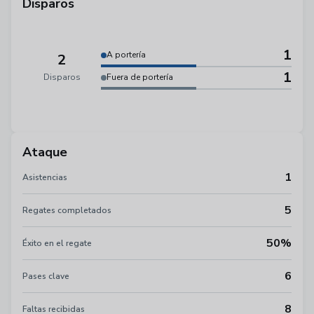
Disparos
1
A portería
2
1
Disparos
Fuera de portería
Ataque
1
Asistencias
5
Regates completados
50%
Éxito en el regate
6
Pases clave
8
Faltas recibidas