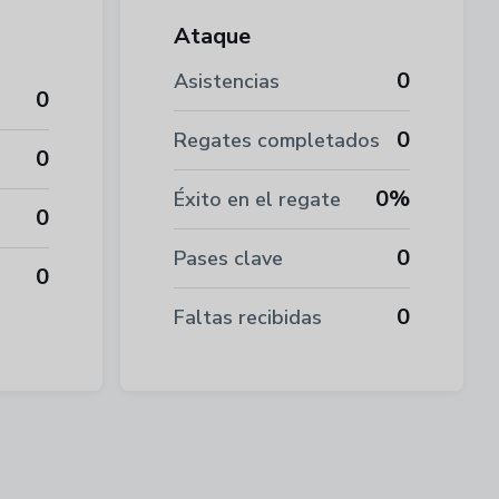
Ataque
0
Asistencias
0
0
Regates completados
0
0%
Éxito en el regate
0
0
Pases clave
0
0
Faltas recibidas