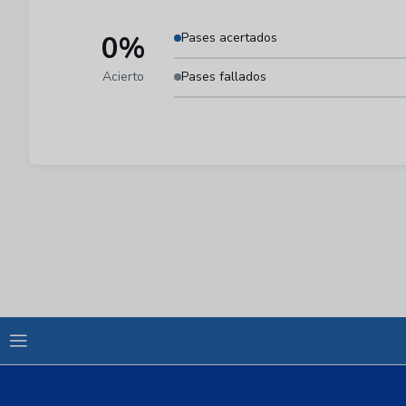
0%
Pases acertados
Acierto
Pases fallados