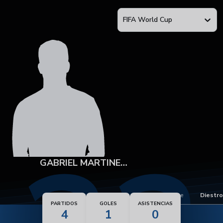
FIFA World Cup
GABRIEL MARTINELLI
Pie dominante
Diestro
PARTIDOS
GOLES
ASISTENCIAS
4
1
0