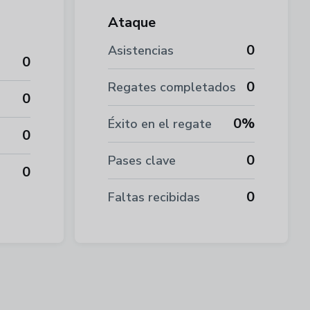
Ataque
0
Asistencias
0
0
Regates completados
0
0%
Éxito en el regate
0
0
Pases clave
0
0
Faltas recibidas