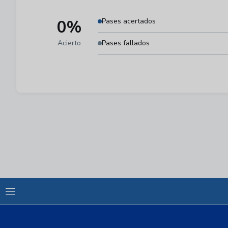
0%
Pases acertados
Acierto
Pases fallados