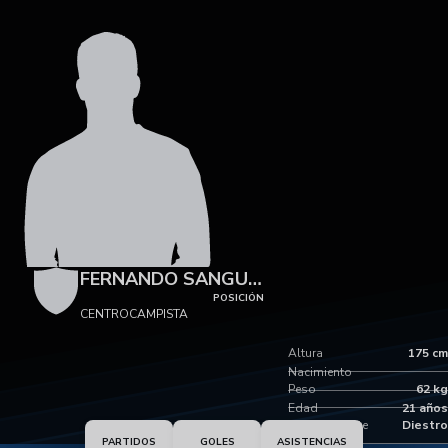
FERNANDO SANGUINETTI
POSICIÓN
CENTROCAMPISTA
Altura
175 cm
Nacimiento
Peso
62 kg
Edad
21 años
Pie dominante
Diestro
PARTIDOS
GOLES
ASISTENCIAS