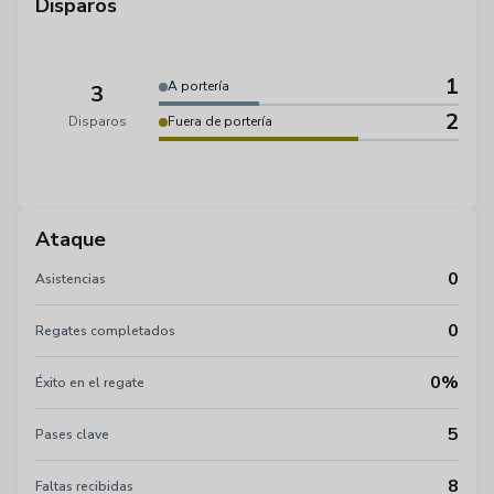
Disparos
1
A portería
3
2
Disparos
Fuera de portería
Ataque
0
Asistencias
0
Regates completados
0%
Éxito en el regate
5
Pases clave
8
Faltas recibidas