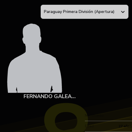
Paraguay Primera División (Apertura)
FERNANDO GALEANO
Nacimiento
Edad
27 años