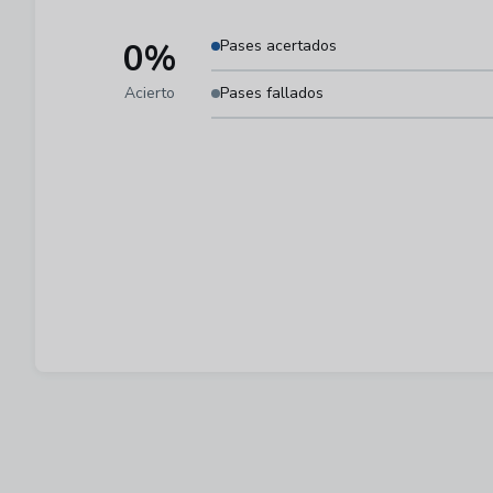
0%
Pases acertados
Acierto
Pases fallados