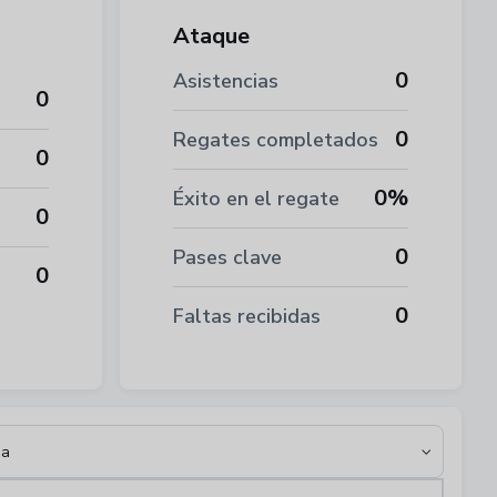
Ataque
0
Asistencias
0
0
Regates completados
0
0%
Éxito en el regate
0
0
Pases clave
0
0
Faltas recibidas
ia