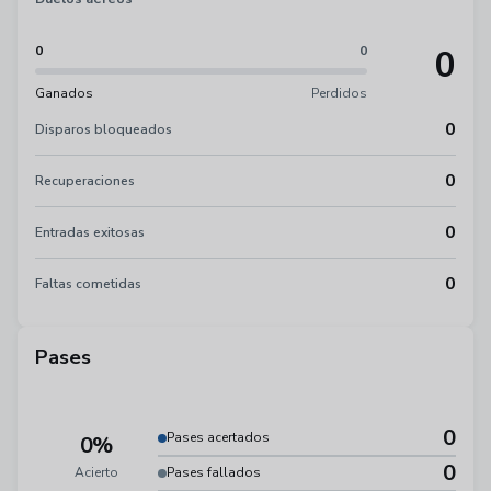
0
0
0
Ganados
Perdidos
0
Disparos bloqueados
0
Recuperaciones
0
Entradas exitosas
0
Faltas cometidas
Pases
0
Pases acertados
0%
0
Acierto
Pases fallados