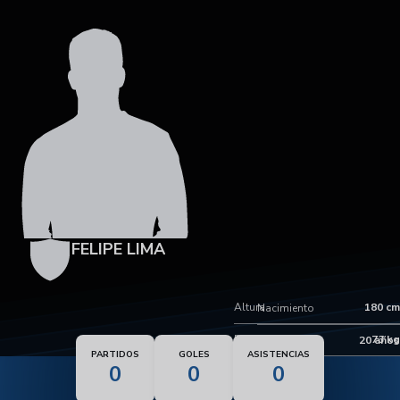
FELIPE LIMA
Altura
180 cm
Nacimiento
Peso
73 kg
Edad
20 años
PARTIDOS
GOLES
ASISTENCIAS
0
0
0