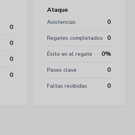
Ataque
0
Asistencias
0
0
Regates completados
0
0%
Éxito en el regate
0
0
Pases clave
0
0
Faltas recibidas