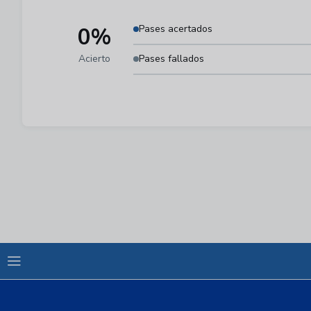
0%
Pases acertados
Acierto
Pases fallados