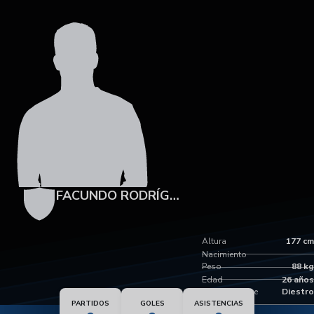
FACUNDO RODRÍGUEZ
Altura
177 cm
Nacimiento
Peso
88 kg
Edad
26 años
Pie dominante
Diestro
PARTIDOS
GOLES
ASISTENCIAS